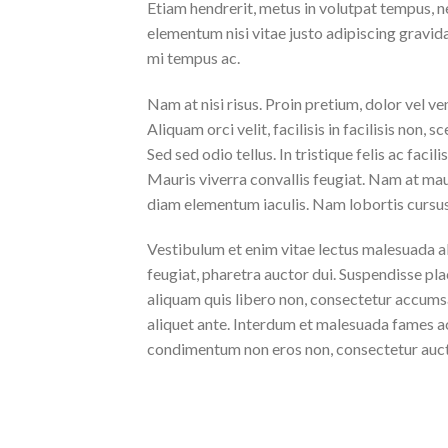
Etiam hendrerit, metus in volutpat tempus, n
elementum nisi vitae justo adipiscing gravi
mi tempus ac.
Nam at nisi risus. Proin pretium, dolor vel vene
Aliquam orci velit, facilisis in facilisis non,
Sed sed odio tellus. In tristique felis ac faci
Mauris viverra convallis feugiat. Nam at maur
diam elementum iaculis. Nam lobortis cursus 
Vestibulum et enim vitae lectus malesuada al
feugiat, pharetra auctor dui. Suspendisse pla
aliquam quis libero non, consectetur accumsa
aliquet ante. Interdum et malesuada fames ac
condimentum non eros non, consectetur aucto