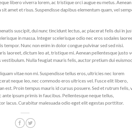
eque libero viverra lorem, ac tristique orci augue eu metus. Aenean
da sit amet et risus. Suspendisse dapibus elementum quam, vel semp
natis suscipit, dui nunc tincidunt lectus, ac placerat felis dui in jus
 scelerisque in massa. Integer scelerisque odio nec eros sodales laoree
lisis tempor. Nunc non enim in dolor congue pulvinar sed sed nisi.
is laoreet, dictum leo at, tristique mi. Aenean pellentesque justo v
vestibulum. Nulla feugiat mauris felis, auctor pretium dui euismod
iquam vitae non mi. Suspendisse tellus eros, ultricies nec lorem
cerat neque leo, nec commodo eros ultrices vel. Fusce elit libero,
n est. Proin tempus mauris id cursus posuere. Sed et rutrum felis, 
 ante ipsum primis in faucibus. Pellentesque neque tellus,
r lacus. Curabitur malesuada odio eget elit egestas porttitor.