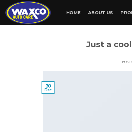
Skip
to
HOME
ABOUT US
PRO
content
Just a coo
POST
30
Dec