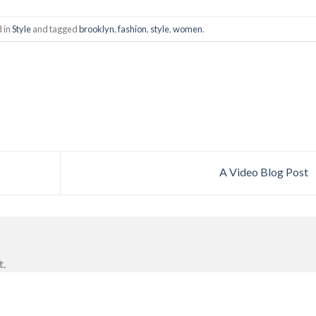
d in
Style
and tagged
brooklyn
,
fashion
,
style
,
women
.
A Video Blog Post
t.