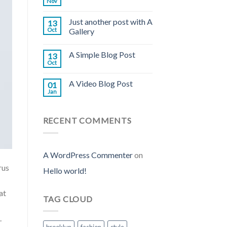
Nov
Just another post with A
13
Oct
Gallery
A Simple Blog Post
13
Oct
A Video Blog Post
01
Jan
RECENT COMMENTS
A WordPress Commenter
on
rus
Hello world!
at
TAG CLOUD
.